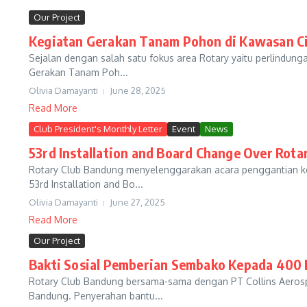
Our Project
Kegiatan Gerakan Tanam Pohon di Kawasan 
Sejalan dengan salah satu fokus area Rotary yaitu perlindung
Gerakan Tanam Poh...
Olivia Damayanti
June 28, 2025
Read More
Club President's Monthly Letter
Event
News
53rd Installation and Board Change Over Rot
Rotary Club Bandung menyelenggarakan acara penggantian ke
53rd Installation and Bo...
Olivia Damayanti
June 27, 2025
Read More
Our Project
Bakti Sosial Pemberian Sembako Kepada 400 
Rotary Club Bandung bersama-sama dengan PT Collins Aeros
Bandung. Penyerahan bantu...