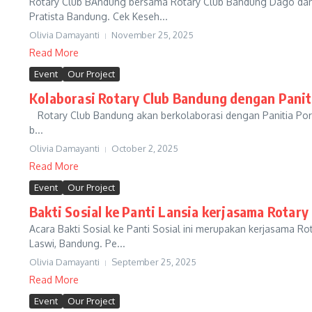
Rotary Club BAndung bersama Rotary Club Bandung Dago dan 
Pratista Bandung. Cek Keseh...
Olivia Damayanti
November 25, 2025
Read More
Event
Our Project
Kolaborasi Rotary Club Bandung dengan Pani
Rotary Club Bandung akan berkolaborasi dengan Panitia Pori
b...
Olivia Damayanti
October 2, 2025
Read More
Event
Our Project
Bakti Sosial ke Panti Lansia kerjasama Rotar
Acara Bakti Sosial ke Panti Sosial ini merupakan kerjasama 
Laswi, Bandung. Pe...
Olivia Damayanti
September 25, 2025
Read More
Event
Our Project