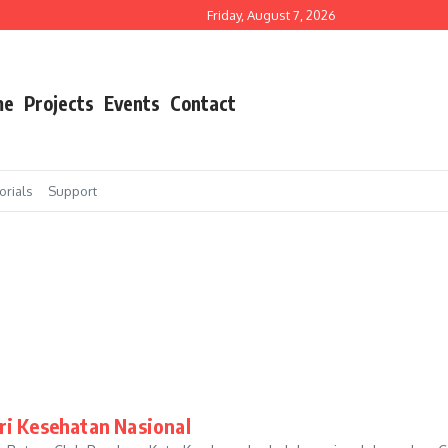
a Rotary Club Bandung dan PT Safran
Friday, August 7, 2026
Agustus 2025
tary Club Bandung dan PT Safran
me
Projects
Events
Contact
orials
Support
ri Kesehatan Nasional