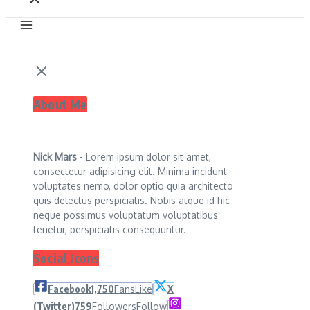
About Me
Nick Mars
- Lorem ipsum dolor sit amet,
consectetur adipisicing elit. Minima incidunt
voluptates nemo, dolor optio quia architecto
quis delectus perspiciatis. Nobis atque id hic
neque possimus voluptatum voluptatibus
tenetur, perspiciatis consequuntur.
Social Icons
Facebook
1,750
Fans
Like
X
(Twitter)
759
Followers
Follow