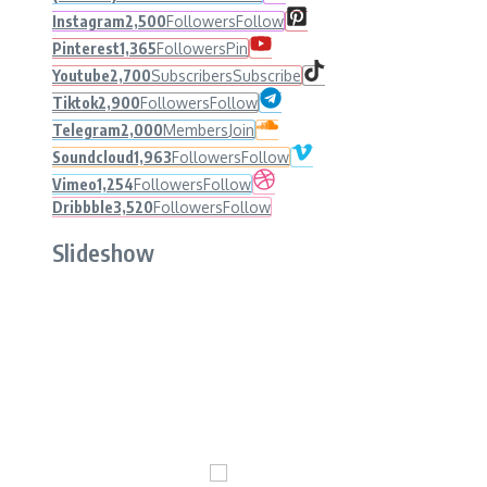
Instagram
2,500
Followers
Follow
Pinterest
1,365
Followers
Pin
Youtube
2,700
Subscribers
Subscribe
Tiktok
2,900
Followers
Follow
Telegram
2,000
Members
Join
Soundcloud
1,963
Followers
Follow
Vimeo
1,254
Followers
Follow
Dribbble
3,520
Followers
Follow
Slideshow