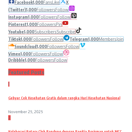
Facebook
1,000
Fans
Like
X
(Twitter)
1,000
Followers
Follow
Instagram
1,000
Followers
Follow
Pinterest
1,000
Followers
Pin
Youtube
1,000
Subscribers
Subscribe
Tiktok
1,000
Followers
Follow
Telegram
1,000
Members
Join
Soundcloud
1,000
Followers
Follow
Vimeo
1,000
Followers
Follow
Dribbble
1,000
Followers
Follow
Featured Posts
1
Gebyar Cek Kesehatan Gratis dalam rangka Hari Kesehatan Nasional
November 25, 2025
2
Kolaborasi Rotary Club Bandung dengan Panitia Porisman untuk MCC